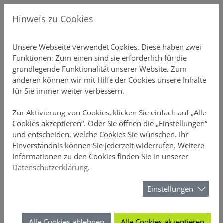
Direkt zur Hauptnavigation springen
Direkt zum Inhalt springen
Menu
Gew
Hinweis zu Cookies
Produkte
Unsere P
Übersicht
Gebäudeve
Übersicht
Ansprechp
Chatbot-Ü
Unterne
Schnellre
Einstellu
Profildate
Provision
Aktuelles
Über DO
Unsere Webseite verwendet Cookies. Diese haben zwei
Funktionen: Zum einen sind sie erforderlich für die
Vertriebsunterstützung
Private S
Einfamili
Inventar S
Vertriebs
Produkt-C
Vertrieb
Elementa
Schnellre
Druckstüc
Gruppen 
Courtaget
Newslette
Nachhalti
grundlegende Funktionalität unserer Website. Zum
anderen können wir mit Hilfe der Cookies unsere Inhalte
Online-Rechner
Mehrfami
Büro-Poli
Annahmeri
Vertrieb
Schnellre
Beitragsli
Anzeige
für Sie immer weiter verbessern.
Meine DOMCURA
Gewerblic
Hausrat
Vermittle
Chatbots
Schnellre
Provision
Sicherheit
Zur Aktivierung von Cookies, klicken Sie einfach auf „Alle
Cookies akzeptieren“. Oder Sie öffnen die „Einstellungen“
und entscheiden, welche Cookies Sie wünschen. Ihr
Download-Center
Privathaft
D&O
FAQ-Archi
Schnellrec
Kundenüb
Einverständnis können Sie jederzeit widerrufen. Weitere
Das Vertriebsportal der DOMCURA - alle Infos an einem Ort
Das Vertriebsportal der DOMCURA - alle Infos an einem Ort
Informationen zu den Cookies finden Sie in unserer
News
Unfall
Webinare 
Schnellrec
Antragsüb
Datenschutzerklärung
.
Kontakt
Über DOMCURA
Rechtssch
Kampagn
Schnellre
Vertragsü
Einstellungen
Wir freuen uns auf den Dialog mit
Ihnen
Tierhalter
Wissensw
Schnellre
Schadenüb
Alle Cookies ablehnen
Alle Cookies akzeptieren