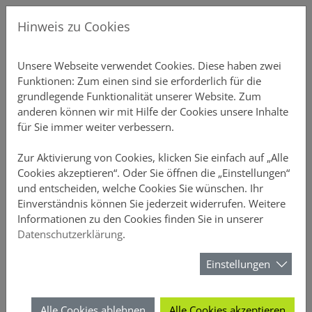
Direkt zur Hauptnavigation springen
Direkt zum Inhalt springen
Menu
News
Gew
Hinweis zu Cookies
Aktuelles
Unsere P
Übersicht
Gebäudeve
Übersicht
Ansprechp
Chatbot-Ü
Unterne
Schnellre
Einstellu
Profildate
Provision
Über DO
Unsere Webseite verwendet Cookies. Diese haben zwei
Funktionen: Zum einen sind sie erforderlich für die
erstützung
Newsletter
Private S
Einfamili
Inventar S
Vertriebs
Produkt-C
Vertrieb
Elementa
Schnellre
Druckstüc
Gruppen 
Courtaget
Nachhalti
grundlegende Funktionalität unserer Website. Zum
anderen können wir mit Hilfe der Cookies unsere Inhalte
ner
Mehrfami
Büro-Poli
Annahmeri
Vertrieb
Schnellre
Beitragsli
Anzeige
für Sie immer weiter verbessern.
CURA
Gewerblic
Hausrat
Vermittle
Chatbots
Schnellre
Provision
Sicherheit
Zur Aktivierung von Cookies, klicken Sie einfach auf „Alle
Cookies akzeptieren“. Oder Sie öffnen die „Einstellungen“
und entscheiden, welche Cookies Sie wünschen. Ihr
enter
Privathaft
D&O
FAQ-Archi
Schnellrec
Kundenüb
Einverständnis können Sie jederzeit widerrufen. Weitere
Das Vertriebsportal der DOMCURA - alle Infos an einem Ort
News
Newsletter
Informationen zu den Cookies finden Sie in unserer
Unfall
Webinare 
Schnellrec
Antragsüb
Datenschutzerklärung
.
Newsletter
URA
Rechtssch
Kampagn
Schnellre
Vertragsü
Einstellungen
Der DOMCURA-Newsletter hält Sie über alle wichtigen
Tierhalter
Wissensw
Schnellre
Schadenüb
Neuigkeiten im Versicherungswesen auf dem Laufenden.
Alle Cookies ablehnen
Alle Cookies akzeptieren