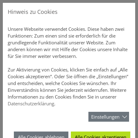
Direkt zur Hauptnavigation springen
Direkt zum Inhalt springen
Menu
News
Gew
Hinweis zu Cookies
Aktuelles
Unsere P
Übersicht
Gebäudeve
Übersicht
Ansprechp
Chatbot-Ü
Unterne
Schnellre
Einstellu
Profildate
Provision
Über DO
Unsere Webseite verwendet Cookies. Diese haben zwei
Funktionen: Zum einen sind sie erforderlich für die
erstützung
Newsletter
Private S
Einfamili
Inventar S
Vertriebs
Produkt-C
Vertrieb
Elementa
Schnellre
Druckstüc
Gruppen 
Courtaget
Nachhalti
grundlegende Funktionalität unserer Website. Zum
anderen können wir mit Hilfe der Cookies unsere Inhalte
ner
Mehrfami
Büro-Poli
Annahmeri
Vertrieb
Schnellre
Beitragsli
Anzeige
für Sie immer weiter verbessern.
CURA
Gewerblic
Hausrat
Vermittle
Chatbots
Schnellre
Provision
Sicherheit
Zur Aktivierung von Cookies, klicken Sie einfach auf „Alle
Cookies akzeptieren“. Oder Sie öffnen die „Einstellungen“
und entscheiden, welche Cookies Sie wünschen. Ihr
enter
Privathaft
D&O
FAQ-Archi
Schnellrec
Kundenüb
Einverständnis können Sie jederzeit widerrufen. Weitere
Das Vertriebsportal der DOMCURA - alle Infos an einem Ort
News
Newsletter
Informationen zu den Cookies finden Sie in unserer
Unfall
Webinare 
Schnellrec
Antragsüb
Datenschutzerklärung
.
Newsletter
URA
Rechtssch
Kampagn
Schnellre
Vertragsü
Einstellungen
Der DOMCURA-Newsletter hält Sie über alle wichtigen
Tierhalter
Wissensw
Schnellre
Schadenüb
Neuigkeiten im Versicherungswesen auf dem Laufenden.
Alle Cookies ablehnen
Alle Cookies akzeptieren