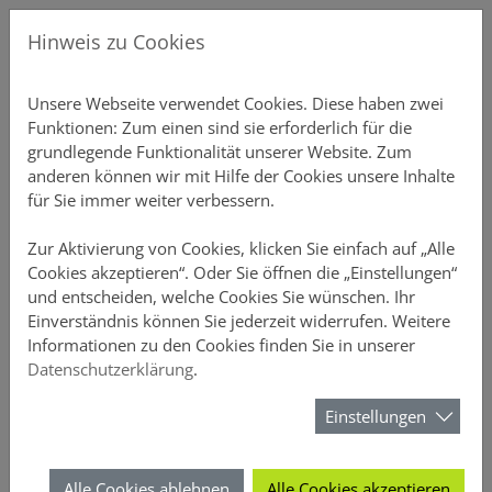
Direkt zur Hauptnavigation springen
Direkt zum Inhalt springen
Menu
Gew
Hinweis zu Cookies
Produkte
Unsere P
Übersicht
Gebäudeve
Übersicht
Ansprechp
Chatbot-Ü
Unterne
Schnellre
Einstellu
Profildate
Provision
Aktuelles
Über DO
Unsere Webseite verwendet Cookies. Diese haben zwei
Funktionen: Zum einen sind sie erforderlich für die
Vertriebsunterstützung
Private S
Einfamili
Inventar S
Vertriebs
Produkt-C
Vertrieb
Elementa
Schnellre
Druckstüc
Gruppen 
Courtaget
Newslette
Nachhalti
grundlegende Funktionalität unserer Website. Zum
anderen können wir mit Hilfe der Cookies unsere Inhalte
Online-Rechner
Mehrfami
Büro-Poli
Annahmeri
Vertrieb
Schnellre
Beitragsli
Anzeige
für Sie immer weiter verbessern.
Meine DOMCURA
Gewerblic
Hausrat
Vermittle
Chatbots
Schnellre
Provision
Sicherheit
Zur Aktivierung von Cookies, klicken Sie einfach auf „Alle
Cookies akzeptieren“. Oder Sie öffnen die „Einstellungen“
und entscheiden, welche Cookies Sie wünschen. Ihr
Download-Center
Privathaft
D&O
FAQ-Archi
Schnellrec
Kundenüb
Einverständnis können Sie jederzeit widerrufen. Weitere
Das Vertriebsportal der DOMCURA - alle Infos an einem Ort
Download-Center
Informationen zu den Cookies finden Sie in unserer
News
Unfall
Webinare 
Schnellrec
Antragsüb
Datenschutzerklärung
.
Download-Center
Über DOMCURA
Rechtssch
Kampagn
Schnellre
Vertragsü
Einstellungen
Alle wichtigen Dokumente zur
sofortigen Verfügung.
Tierhalter
Wissensw
Schnellre
Schadenüb
Alle Cookies ablehnen
Alle Cookies akzeptieren