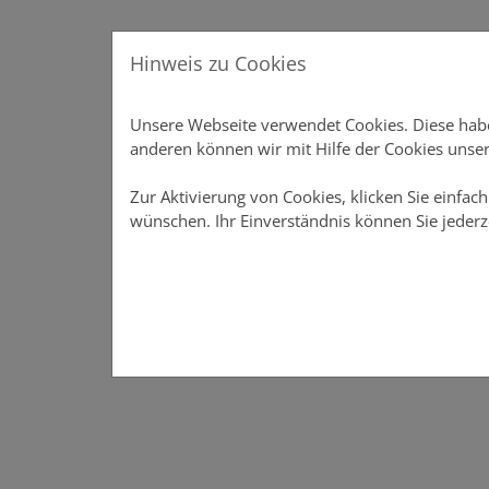
Direkt zur Hauptnavigation springen
Direkt zum Inhalt springen
Menu
Hinweis zu Cookies
Produkte
Produkte
Vertriebsunterstützung
Unsere Webseite verwendet Cookies. Diese haben
Vertriebsunterstützung
anderen können wir mit Hilfe der Cookies unser
Online-Rechner
Zur Aktivierung von Cookies, klicken Sie einfach
wünschen. Ihr Einverständnis können Sie jederz
Meine DOMCURA
Download-Center
News
Über DOMCURA
Das Vertriebsportal der DOMCURA - alle Infos an eine
Vertriebsunterstützung
Kampagnen
Unter