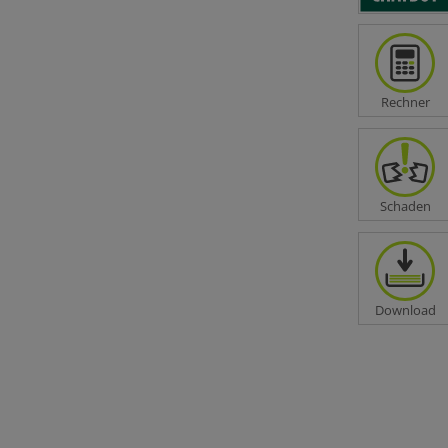
d Einfamilienhauskonzept. Beim
 und VGB 2018), bzw. von 14 Tagen (gilt für
Rechner
rücksichtigen.
Schaden
hlagsrechnung zu machen. Bitte beachten Sie,
Download
ersicht nicht berücksichtigt, werden aber im