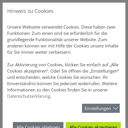
Direkt zur Hauptnavigation springen
Direkt zum Inhalt springen
Menu
Gew
Hinweis zu Cookies
Produkte
Unsere P
Übersicht
Gebäudeve
Übersicht
Ansprechp
Chatbot-Ü
Unterne
Schnellre
Einstellu
Profildate
Provision
Aktuelles
Über DO
Unsere Webseite verwendet Cookies. Diese haben zwei
Funktionen: Zum einen sind sie erforderlich für die
Vertriebsunterstützung
Private S
Einfamili
Inventar S
Vertriebs
Produkt-C
Vertrieb
Elementa
Schnellre
Druckstüc
Gruppen 
Courtaget
Newslette
Nachhalti
grundlegende Funktionalität unserer Website. Zum
anderen können wir mit Hilfe der Cookies unsere Inhalte
Online-Rechner
Mehrfami
Büro-Poli
Annahmeri
Vertrieb
Schnellre
Beitragsli
Anzeige
für Sie immer weiter verbessern.
Meine DOMCURA
Gewerblic
Hausrat
Vermittle
Chatbots
Schnellre
Provision
Sicherheit
Zur Aktivierung von Cookies, klicken Sie einfach auf „Alle
Cookies akzeptieren“. Oder Sie öffnen die „Einstellungen“
und entscheiden, welche Cookies Sie wünschen. Ihr
Download-Center
Privathaft
D&O
FAQ-Archi
Schnellrec
Kundenüb
Einverständnis können Sie jederzeit widerrufen. Weitere
Das Vertriebsportal der DOMCURA - alle Infos an einem Ort
Das Vertriebsportal der DOMCURA - alle Infos an einem Ort
Informationen zu den Cookies finden Sie in unserer
News
Unfall
Webinare 
Schnellrec
Antragsüb
Datenschutzerklärung
.
Kontakt
Über DOMCURA
Rechtssch
Kampagn
Schnellre
Vertragsü
Einstellungen
Wir freuen uns auf den Dialog mit
Ihnen
Tierhalter
Wissensw
Schnellre
Schadenüb
Alle Cookies ablehnen
Alle Cookies akzeptieren