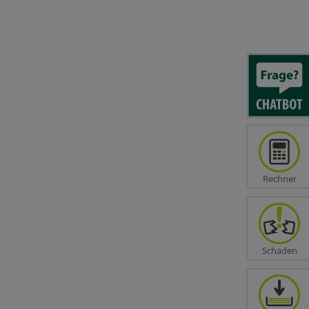
Alkoholklausel bis zu 1,5 ‰ bei Führen
eines Kfz
Mitwirkungsgrad von
Krankheiten/Gebrechen unter 100 %
wird nicht angerechnet
Unfälle durch Eigenbewegung bei denen
Muskeln, Sehnen, Bänder, Knochen oder
Menisken geschädigt werden
Kosmetische Operationen und
kosmetische Behandlungen bis
500.000 EUR
Unfälle durch Bewusstseinsstörungen
Rechner
durch epileptische Anfälle, Übermüdung,
Erschrecken, Ohnmacht
Schaden
en Preis-Leistungs-Verhältnis angeboten. Es
ozesse und darüber hinaus starke