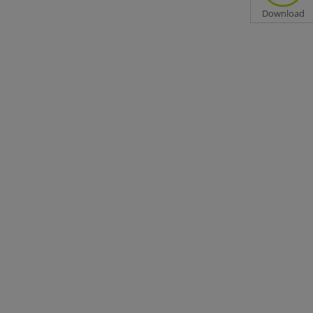
ne laufende Überwachung des
Download
ch geringfügigen Verletzungen sowie allergische