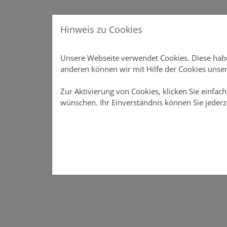
Direkt zur Hauptnavigation springen
Direkt zum Inhalt springen
Produkte
Menu
Private Sachversicherungen
Hinweis zu Cookies
konzepte
Übersicht
Produkte
Vertriebsunterstützung
Unsere Webseite verwendet Cookies. Diese haben
tützung
sicherungen
Einfamilienhaus
anderen können wir mit Hilfe der Cookies unser
für die Wohnungswirtschaft
Mehrfamilienhaus
Zur Aktivierung von Cookies, klicken Sie einfach
wünschen. Ihr Einverständnis können Sie jederz
RA
chversicherungen
Hausrat
er
Privathaftpflicht
Unfall
A
Rechtsschutz
Das Vertriebsportal der DOMCURA - alle Infos an eine
Produkte
Private Sachversicherungen
Unfall
Tierhalterhaftpflicht