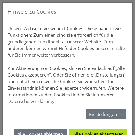
Direkt zur Hauptnavigation springen
Direkt zum Inhalt springen
Produkte
Menu
Gewerbliche Sachversicherungen
Hinweis zu Cookies
uktkonzepte
Übersicht
Übersicht
Gebäudeve
Ansprechp
Chatbot-Ü
Unterne
Schnellre
Einstellu
Profildate
Provision
Aktuelles
Über DO
Unsere Webseite verwendet Cookies. Diese haben zwei
Funktionen: Zum einen sind sie erforderlich für die
erstützung
hversicherungen
Inventar Spezial
Einfamili
Vertriebs
Produkt-C
Vertrieb
Elementa
Schnellre
Druckstüc
Gruppen 
Courtaget
Newslette
Nachhalti
grundlegende Funktionalität unserer Website. Zum
anderen können wir mit Hilfe der Cookies unsere Inhalte
ner
Büro-Police
Versicherungen für die Wohnungswirtschaft
Mehrfami
Annahmeri
Vertrieb
Schnellre
Beitragsli
Anzeige
für Sie immer weiter verbessern.
CURA
 Sachversicherungen
Vermittler-VSH
Hausrat
Chatbots
Schnellre
Provision
Sicherheit
Zur Aktivierung von Cookies, klicken Sie einfach auf „Alle
Cookies akzeptieren“. Oder Sie öffnen die „Einstellungen“
und entscheiden, welche Cookies Sie wünschen. Ihr
enter
D&O
Privathaft
FAQ-Archi
Schnellrec
Kundenüb
Einverständnis können Sie jederzeit widerrufen. Weitere
Das Vertriebsportal der DOMCURA - alle Infos an einem Ort
Produkte
Gewerbliche Sachversicherungen
Büro-Police
Informationen zu den Cookies finden Sie in unserer
Unfall
Webinare 
Schnellrec
Antragsüb
Datenschutzerklärung
.
DOMCURA Büro-Police
URA
Rechtssch
Kampagn
Schnellre
Vertragsü
Einstellungen
Der Rundumschutz für die Sachwerte
Ihres Büros
Tierhalter
Wissensw
Schnellre
Schadenüb
Alle Cookies ablehnen
Alle Cookies akzeptieren