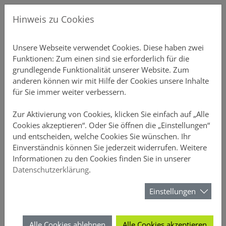
Direkt zur Hauptnavigation springen
Direkt zum Inhalt springen
Menu
Gew
Hinweis zu Cookies
Produkte
Unsere P
Übersicht
Gebäudeve
Übersicht
Ansprechp
Chatbot-Ü
Unterne
Schnellre
Einstellu
Profildate
Provision
Aktuelles
Über DO
Unsere Webseite verwendet Cookies. Diese haben zwei
Funktionen: Zum einen sind sie erforderlich für die
Vertriebsunterstützung
Private S
Einfamili
Inventar S
Vertriebs
Produkt-C
Vertrieb
Elementa
Schnellre
Druckstüc
Gruppen 
Courtaget
Newslette
Nachhalti
grundlegende Funktionalität unserer Website. Zum
anderen können wir mit Hilfe der Cookies unsere Inhalte
Online-Rechner
Mehrfami
Büro-Poli
Annahmeri
Vertrieb
Schnellre
Beitragsli
Anzeige
für Sie immer weiter verbessern.
Meine DOMCURA
Gewerblic
Hausrat
Vermittle
Chatbots
Schnellre
Provision
Sicherheit
Zur Aktivierung von Cookies, klicken Sie einfach auf „Alle
Cookies akzeptieren“. Oder Sie öffnen die „Einstellungen“
und entscheiden, welche Cookies Sie wünschen. Ihr
Download-Center
Privathaft
D&O
FAQ-Archi
Schnellrec
Kundenüb
Einverständnis können Sie jederzeit widerrufen. Weitere
Das Vertriebsportal der DOMCURA - alle Infos an einem Ort
Das Vertriebsportal der DOMCURA - alle Infos an einem Ort
Informationen zu den Cookies finden Sie in unserer
News
Unfall
Webinare 
Schnellrec
Antragsüb
Datenschutzerklärung
.
Suchformular
Über DOMCURA
Rechtssch
Kampagn
Schnellre
Vertragsü
Einstellungen
Suchen
Tierhalter
Wissensw
Schnellre
Schadenüb
Alle Cookies ablehnen
Alle Cookies akzeptieren