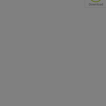
Download
ibt
Top-
 bis
en