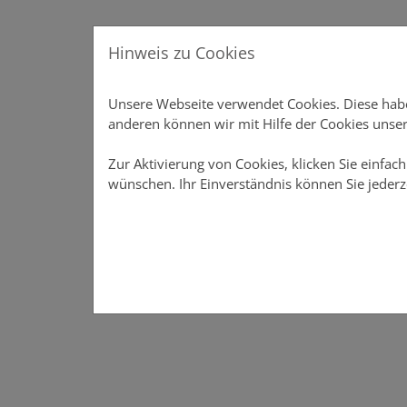
Direkt zur Hauptnavigation springen
Direkt zum Inhalt springen
Menu
Hinweis zu Cookies
Produkte
Produkte
Vertriebsunterstützung
Unsere Webseite verwendet Cookies. Diese haben
Vertriebsunterstützung
anderen können wir mit Hilfe der Cookies unser
Online-Rechner
Zur Aktivierung von Cookies, klicken Sie einfach
wünschen. Ihr Einverständnis können Sie jederz
Meine DOMCURA
Download-Center
News
Über DOMCURA
Das Vertriebsportal der DOMCURA - alle Infos an eine
Das Vertriebsportal der DOMCURA - alle Infos an 