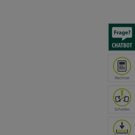
] ein
ckung
Rechner
Schaden