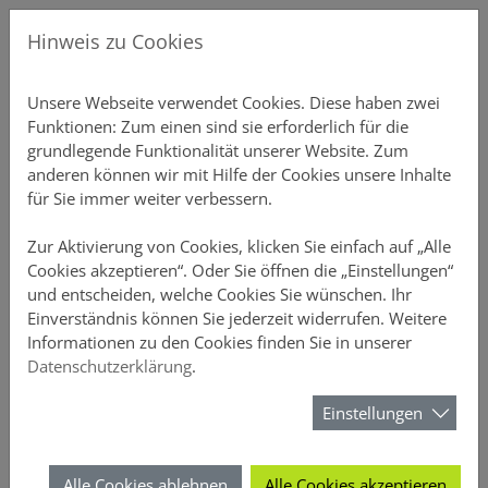
Direkt zur Hauptnavigation springen
Direkt zum Inhalt springen
Menu
Gew
Hinweis zu Cookies
Produkte
Unsere P
Übersicht
Gebäudeve
Übersicht
Ansprechp
Chatbot-Ü
Unterne
Schnellre
Einstellu
Profildate
Provision
Aktuelles
Über DO
Unsere Webseite verwendet Cookies. Diese haben zwei
Funktionen: Zum einen sind sie erforderlich für die
Vertriebsunterstützung
Private S
Einfamili
Inventar S
Vertriebs
Produkt-C
Vertrieb
Elementa
Schnellre
Druckstüc
Gruppen 
Courtaget
Newslette
Nachhalti
grundlegende Funktionalität unserer Website. Zum
anderen können wir mit Hilfe der Cookies unsere Inhalte
Online-Rechner
Mehrfami
Büro-Poli
Annahmeri
Vertrieb
Schnellre
Beitragsli
Anzeige
für Sie immer weiter verbessern.
Meine DOMCURA
Gewerblic
Hausrat
Vermittle
Chatbots
Schnellre
Provision
Sicherheit
Zur Aktivierung von Cookies, klicken Sie einfach auf „Alle
Cookies akzeptieren“. Oder Sie öffnen die „Einstellungen“
und entscheiden, welche Cookies Sie wünschen. Ihr
Download-Center
Privathaft
D&O
FAQ-Archi
Schnellrec
Kundenüb
Einverständnis können Sie jederzeit widerrufen. Weitere
Das Vertriebsportal der DOMCURA - alle Infos an einem Ort
Das Vertriebsportal der DOMCURA - alle Infos an einem Ort
Informationen zu den Cookies finden Sie in unserer
News
Unfall
Webinare 
Schnellrec
Antragsüb
Datenschutzerklärung
.
Suchformular
Über DOMCURA
Rechtssch
Kampagn
Schnellre
Vertragsü
Einstellungen
Suchen
Tierhalter
Wissensw
Schnellre
Schadenüb
Alle Cookies ablehnen
Alle Cookies akzeptieren