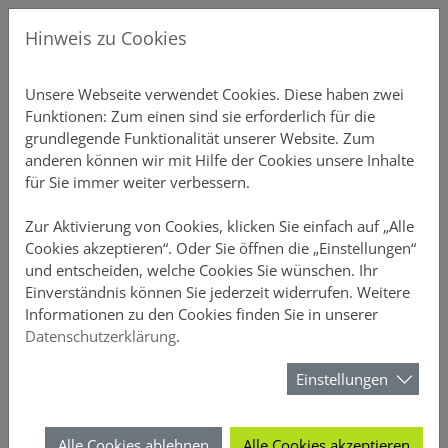
Direkt zur Hauptnavigation springen
Direkt zum Inhalt springen
Menu
Gew
Hinweis zu Cookies
Produkte
Unsere P
Übersicht
Gebäudeve
Übersicht
Ansprechp
Chatbot-Ü
Unterne
Schnellre
Einstellu
Profildate
Provision
Aktuelles
Über DO
Unsere Webseite verwendet Cookies. Diese haben zwei
Funktionen: Zum einen sind sie erforderlich für die
Vertriebsunterstützung
Private S
Einfamili
Inventar S
Vertriebs
Produkt-C
Vertrieb
Elementa
Schnellre
Druckstüc
Gruppen 
Courtaget
Newslette
Nachhalti
grundlegende Funktionalität unserer Website. Zum
anderen können wir mit Hilfe der Cookies unsere Inhalte
Online-Rechner
Mehrfami
Büro-Poli
Annahmeri
Vertrieb
Schnellre
Beitragsli
Anzeige
für Sie immer weiter verbessern.
Meine DOMCURA
Gewerblic
Hausrat
Vermittle
Chatbots
Schnellre
Provision
Sicherheit
Zur Aktivierung von Cookies, klicken Sie einfach auf „Alle
Cookies akzeptieren“. Oder Sie öffnen die „Einstellungen“
und entscheiden, welche Cookies Sie wünschen. Ihr
Download-Center
Privathaft
D&O
FAQ-Archi
Schnellrec
Kundenüb
Einverständnis können Sie jederzeit widerrufen. Weitere
Das Vertriebsportal der DOMCURA - alle Infos an einem Ort
Das Vertriebsportal der DOMCURA - alle Infos an einem Ort
Informationen zu den Cookies finden Sie in unserer
News
Unfall
Webinare 
Schnellrec
Antragsüb
Datenschutzerklärung
.
Suchformular
Über DOMCURA
Rechtssch
Kampagn
Schnellre
Vertragsü
Einstellungen
Suchen
Tierhalter
Wissensw
Schnellre
Schadenüb
Alle Cookies ablehnen
Alle Cookies akzeptieren