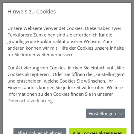
Direkt zur Hauptnavigation springen
Direkt zum Inhalt springen
Menu
Gew
Hinweis zu Cookies
Produkte
Unsere P
Übersicht
Gebäudeve
Übersicht
Ansprechp
Chatbot-Ü
Unterne
Schnellre
Einstellu
Profildate
Provision
Aktuelles
Über DO
Unsere Webseite verwendet Cookies. Diese haben zwei
Funktionen: Zum einen sind sie erforderlich für die
Vertriebsunterstützung
Private S
Einfamili
Inventar S
Vertriebs
Produkt-C
Vertrieb
Elementa
Schnellre
Druckstüc
Gruppen 
Courtaget
Newslette
Nachhalti
grundlegende Funktionalität unserer Website. Zum
anderen können wir mit Hilfe der Cookies unsere Inhalte
Online-Rechner
Mehrfami
Büro-Poli
Annahmeri
Vertrieb
Schnellre
Beitragsli
Anzeige
für Sie immer weiter verbessern.
Meine DOMCURA
Gewerblic
Hausrat
Vermittle
Chatbots
Schnellre
Provision
Sicherheit
Zur Aktivierung von Cookies, klicken Sie einfach auf „Alle
Cookies akzeptieren“. Oder Sie öffnen die „Einstellungen“
und entscheiden, welche Cookies Sie wünschen. Ihr
Download-Center
Privathaft
D&O
FAQ-Archi
Schnellrec
Kundenüb
Einverständnis können Sie jederzeit widerrufen. Weitere
Das Vertriebsportal der DOMCURA - alle Infos an einem Ort
Das Vertriebsportal der DOMCURA - alle Infos an einem Ort
Informationen zu den Cookies finden Sie in unserer
News
Unfall
Webinare 
Schnellrec
Antragsüb
Datenschutzerklärung
.
Suchformular
Über DOMCURA
Rechtssch
Kampagn
Schnellre
Vertragsü
Einstellungen
Suchen
Tierhalter
Wissensw
Schnellre
Schadenüb
Alle Cookies ablehnen
Alle Cookies akzeptieren