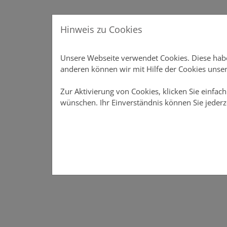
Direkt zur Hauptnavigation springen
Direkt zum Inhalt springen
Menu
Hinweis zu Cookies
Produkte
Produkte
Vertriebsunterstützung
Unsere Webseite verwendet Cookies. Diese haben
Vertriebsunterstützung
anderen können wir mit Hilfe der Cookies unser
Online-Rechner
Zur Aktivierung von Cookies, klicken Sie einfach
wünschen. Ihr Einverständnis können Sie jederz
Meine DOMCURA
Download-Center
News
Über DOMCURA
Das Vertriebsportal der DOMCURA - alle Infos an eine
Das Vertriebsportal der DOMCURA - alle Infos an 