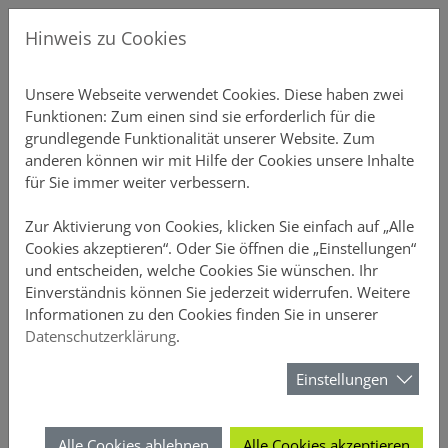
Direkt zur Hauptnavigation springen
Direkt zum Inhalt springen
Menu
Gew
Hinweis zu Cookies
Produkte
Unsere P
Übersicht
Gebäudeve
Übersicht
Ansprechp
Chatbot-Ü
Unterne
Schnellre
Einstellu
Profildate
Provision
Aktuelles
Über DO
Unsere Webseite verwendet Cookies. Diese haben zwei
Funktionen: Zum einen sind sie erforderlich für die
Vertriebsunterstützung
Private S
Einfamili
Inventar S
Vertriebs
Produkt-C
Vertrieb
Elementa
Schnellre
Druckstüc
Gruppen 
Courtaget
Newslette
Nachhalti
grundlegende Funktionalität unserer Website. Zum
anderen können wir mit Hilfe der Cookies unsere Inhalte
Online-Rechner
Mehrfami
Büro-Poli
Annahmeri
Vertrieb
Schnellre
Beitragsli
Anzeige
für Sie immer weiter verbessern.
Meine DOMCURA
Gewerblic
Hausrat
Vermittle
Chatbots
Schnellre
Provision
Sicherheit
Zur Aktivierung von Cookies, klicken Sie einfach auf „Alle
Cookies akzeptieren“. Oder Sie öffnen die „Einstellungen“
und entscheiden, welche Cookies Sie wünschen. Ihr
Download-Center
Privathaft
D&O
FAQ-Archi
Schnellrec
Kundenüb
Einverständnis können Sie jederzeit widerrufen. Weitere
Das Vertriebsportal der DOMCURA - alle Infos an einem Ort
Das Vertriebsportal der DOMCURA - alle Infos an einem Ort
Informationen zu den Cookies finden Sie in unserer
News
Unfall
Webinare 
Schnellrec
Antragsüb
Datenschutzerklärung
.
Suchformular
Über DOMCURA
Rechtssch
Kampagn
Schnellre
Vertragsü
Einstellungen
Suchen
Tierhalter
Wissensw
Schnellre
Schadenüb
Alle Cookies ablehnen
Alle Cookies akzeptieren