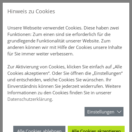
Direkt zur Hauptnavigation springen
Direkt zum Inhalt springen
Menu
Gew
Hinweis zu Cookies
Produkte
Unsere P
Übersicht
Gebäudeve
Übersicht
Ansprechp
Chatbot-Ü
Unterne
Schnellre
Einstellu
Profildate
Provision
Aktuelles
Über DO
Unsere Webseite verwendet Cookies. Diese haben zwei
Funktionen: Zum einen sind sie erforderlich für die
Vertriebsunterstützung
Private S
Einfamili
Inventar S
Vertriebs
Produkt-C
Vertrieb
Elementa
Schnellre
Druckstüc
Gruppen 
Courtaget
Newslette
Nachhalti
grundlegende Funktionalität unserer Website. Zum
anderen können wir mit Hilfe der Cookies unsere Inhalte
Online-Rechner
Mehrfami
Büro-Poli
Annahmeri
Vertrieb
Schnellre
Beitragsli
Anzeige
für Sie immer weiter verbessern.
Meine DOMCURA
Gewerblic
Hausrat
Vermittle
Chatbots
Schnellre
Provision
Sicherheit
Zur Aktivierung von Cookies, klicken Sie einfach auf „Alle
Cookies akzeptieren“. Oder Sie öffnen die „Einstellungen“
und entscheiden, welche Cookies Sie wünschen. Ihr
Download-Center
Privathaft
D&O
FAQ-Archi
Schnellrec
Kundenüb
Einverständnis können Sie jederzeit widerrufen. Weitere
Das Vertriebsportal der DOMCURA - alle Infos an einem Ort
Das Vertriebsportal der DOMCURA - alle Infos an einem Ort
Informationen zu den Cookies finden Sie in unserer
News
Unfall
Webinare 
Schnellrec
Antragsüb
Datenschutzerklärung
.
Suchformular
Über DOMCURA
Rechtssch
Kampagn
Schnellre
Vertragsü
Einstellungen
Suchen
Tierhalter
Wissensw
Schnellre
Schadenüb
Alle Cookies ablehnen
Alle Cookies akzeptieren