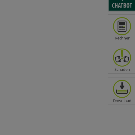
1
[...]
Rechner
Schaden
a?
Download
1