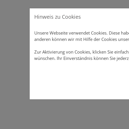
Direkt zur Hauptnavigation springen
Direkt zum Inhalt springen
Menu
Hinweis zu Cookies
Produkte
Produkte
Vertriebsunterstützung
Unsere Webseite verwendet Cookies. Diese haben
Vertriebsunterstützung
anderen können wir mit Hilfe der Cookies unser
Online-Rechner
Zur Aktivierung von Cookies, klicken Sie einfach
wünschen. Ihr Einverständnis können Sie jederz
Meine DOMCURA
Download-Center
News
Über DOMCURA
Das Vertriebsportal der DOMCURA - alle Infos an eine
Das Vertriebsportal der DOMCURA - alle Infos an 