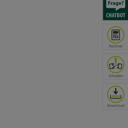
Rechner
ng
Schaden
Download
ng
ungen