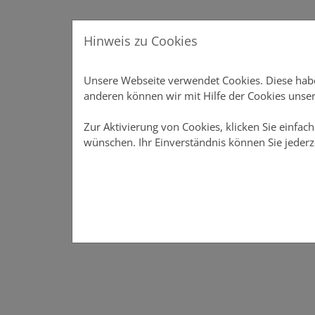
Direkt zur Hauptnavigation springen
Direkt zum Inhalt springen
Menu
Hinweis zu Cookies
Produkte
Produkte
Vertriebsunterstützung
Unsere Webseite verwendet Cookies. Diese haben
Vertriebsunterstützung
anderen können wir mit Hilfe der Cookies unser
Online-Rechner
Zur Aktivierung von Cookies, klicken Sie einfach
wünschen. Ihr Einverständnis können Sie jederz
Meine DOMCURA
Download-Center
News
Über DOMCURA
Das Vertriebsportal der DOMCURA - alle Infos an eine
Das Vertriebsportal der DOMCURA - alle Infos an 